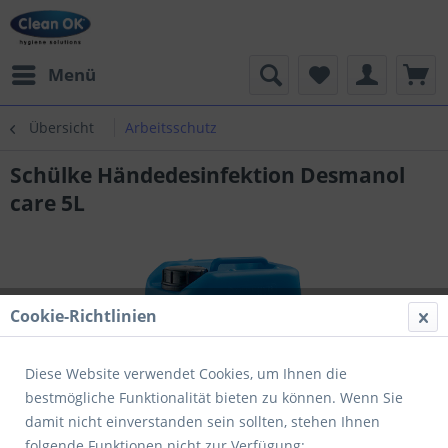
Menü
Übersicht
Arbeitsschutz
Schülke Händedesinfektion Desmanol
care 5L
Cookie-Richtlinien
Diese Website verwendet Cookies, um Ihnen die
bestmögliche Funktionalität bieten zu können. Wenn Sie
damit nicht einverstanden sein sollten, stehen Ihnen
folgende Funktionen nicht zur Verfügung: