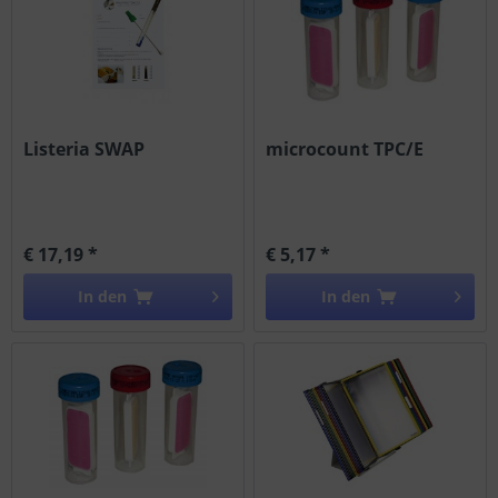
Listeria SWAP
microcount TPC/E
€ 17,19 *
€ 5,17 *
In den
In den