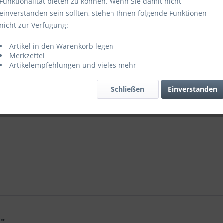
Funktionalität bieten zu können. Wenn Sie damit nicht
einverstanden sein sollten, stehen Ihnen folgende Funktionen
Vergleic
nicht zur Verfügung:
Artikel-Nr.:
Artikel in den Warenkorb legen
Merkzettel
Artikelempfehlungen und vieles mehr
Schließen
Einverstanden
e"