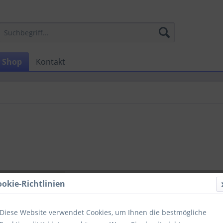
Shop
Kontakt
€ 2,69
ookie-Richtlinien
zzgl. MwSt.
zzg
Sofort ver
Diese Website verwendet Cookies, um Ihnen die bestmögliche