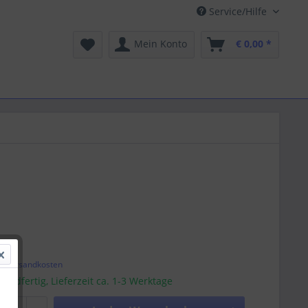
Service/Hilfe
Mein Konto
€ 0,00 *
 *
l. Versandkosten
sandfertig, Lieferzeit ca. 1-3 Werktage