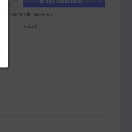
In den
Warenkorb
hen
Merken
Bewerten
A302M