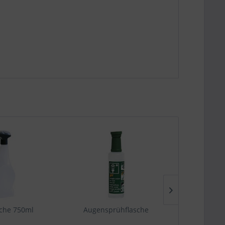
che 750ml
Augensprühflasche
Rutschgef