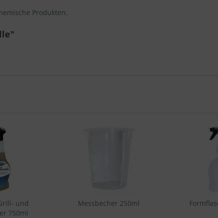
chemische Produkten.
lle"
rill- und
Messbecher 250ml
Formflas
ger 750ml