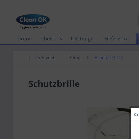
Home
Über uns
Leistungen
Referenzen
Übersicht
Shop
Arbeitsschutz
Schutzbrille
C