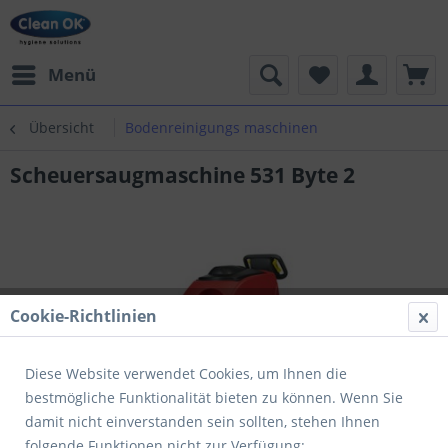
Menü
Übersicht
Bodenreinigungs maschinen
Scheuersaugmaschine 531 Byte 2
Cookie-Richtlinien
Diese Website verwendet Cookies, um Ihnen die
bestmögliche Funktionalität bieten zu können. Wenn Sie
damit nicht einverstanden sein sollten, stehen Ihnen
folgende Funktionen nicht zur Verfügung: