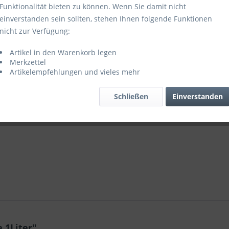
Funktionalität bieten zu können. Wenn Sie damit nicht
einverstanden sein sollten, stehen Ihnen folgende Funktionen
Vergleic
nicht zur Verfügung:
Artikel-Nr.:
Artikel in den Warenkorb legen
Merkzettel
Artikelempfehlungen und vieles mehr
Schließen
Einverstanden
 1Liter"