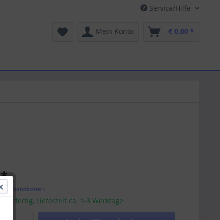
Service/Hilfe
Mein Konto
€ 0,00 *
 *
l. Versandkosten
sandfertig, Lieferzeit ca. 1-3 Werktage