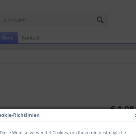
Shop
Kontakt
€ 1,08
ookie-Richtlinien
zzgl. MwSt.
zzg
Sofort ver
Diese Website verwendet Cookies, um Ihnen die bestmögliche