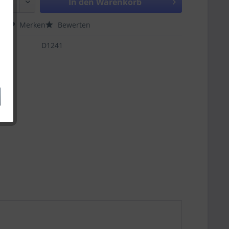
In den
Warenkorb
hen
Merken
Bewerten
D1241