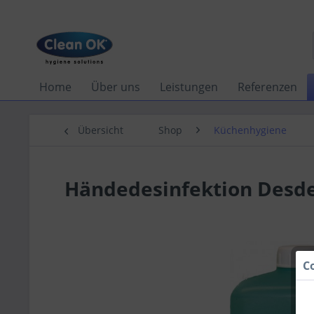
Home
Über uns
Leistungen
Referenzen
Übersicht
Shop
Küchenhygiene
Händedesinfektion Des
C