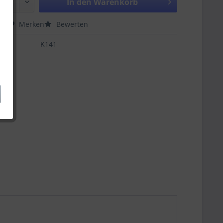
In den
Warenkorb
hen
Merken
Bewerten
K141