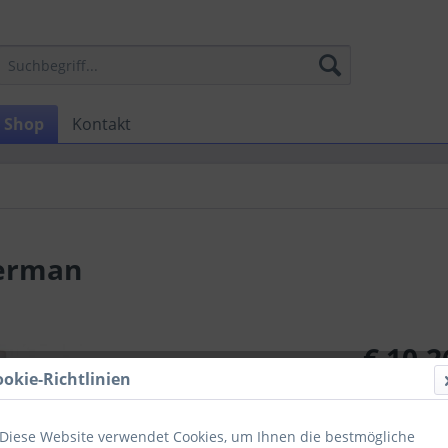
Shop
Kontakt
derman
€ 10,2
ookie-Richtlinien
zzgl. MwSt.
zzg
Sofort ver
Diese Website verwendet Cookies, um Ihnen die bestmögliche