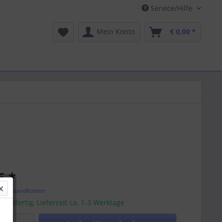
Service/Hilfe
Mein Konto
€ 0,00 *
6 *
l. Versandkosten
sandfertig, Lieferzeit ca. 1-3 Werktage