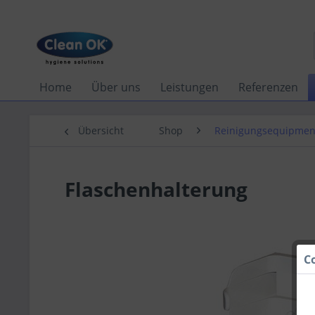
Home
Über uns
Leistungen
Referenzen
Übersicht
Shop
Reinigungsequipmen
Flaschenhalterung
C