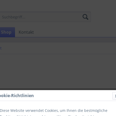
Shop
Kontakt
t
€ 16,4
ookie-Richtlinien
zzgl. MwSt.
zzg
Lieferzeit
Diese Website verwendet Cookies, um Ihnen die bestmögliche