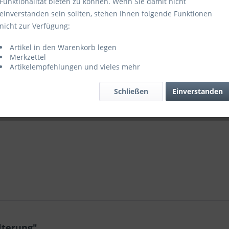
Funktionalität bieten zu können. Wenn Sie damit nicht
einverstanden sein sollten, stehen Ihnen folgende Funktionen
Vergleic
nicht zur Verfügung:
Artikel-Nr.:
Artikel in den Warenkorb legen
Merkzettel
Artikelempfehlungen und vieles mehr
Schließen
Einverstanden
lterung"