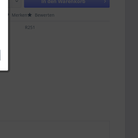
In den
Warenkorb
hen
Merken
Bewerten
R251