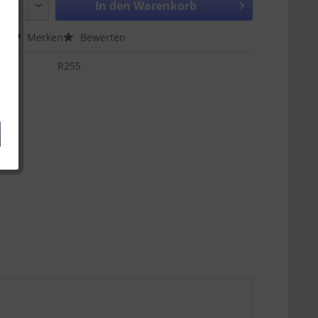
In den
Warenkorb
hen
Merken
Bewerten
R255