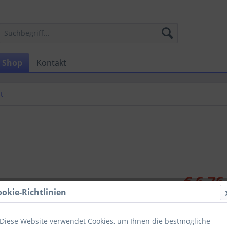
Shop
Kontakt
t
€ 6,76
ookie-Richtlinien
zzgl. MwSt.
zzg
Lieferzeit
Diese Website verwendet Cookies, um Ihnen die bestmögliche