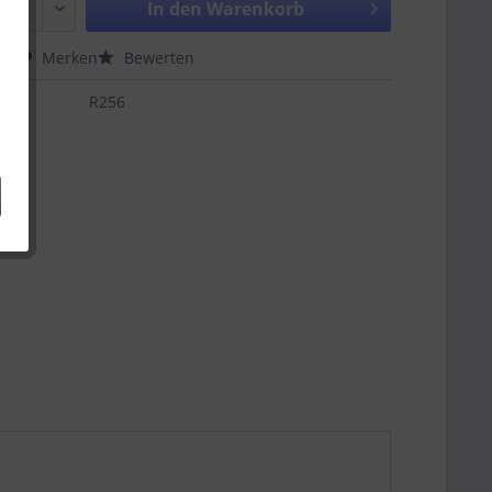
In den
Warenkorb
hen
Merken
Bewerten
R256