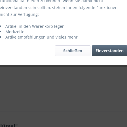
Funktionalität bieten zu können. Wenn Sie damit nicht
einverstanden sein sollten, stehen Ihnen folgende Funktionen
nicht zur Verfügung:
Vergleic
Artikel in den Warenkorb legen
Artikel-Nr.:
Merkzettel
Artikelempfehlungen und vieles mehr
Schließen
Einverstanden
lüssel"