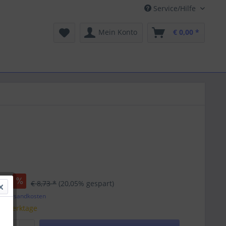
Service/Hilfe
Mein Konto
€ 0,00 *
 *
€ 8,73 *
(20,05% gespart)
l. Versandkosten
 5 Werktage