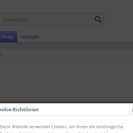
Shop
Kontakt
t
€ 6,98
ookie-Richtlinien
zzgl. MwSt.
zzg
Lieferzeit
Diese Website verwendet Cookies, um Ihnen die bestmögliche