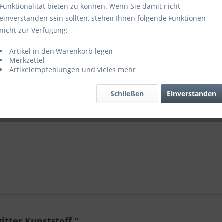
Funktionalität bieten zu können. Wenn Sie damit nicht
einverstanden sein sollten, stehen Ihnen folgende Funktionen
Vergleic
nicht zur Verfügung:
Artikel-Nr.:
Artikel in den Warenkorb legen
Merkzettel
Artikelempfehlungen und vieles mehr
Schließen
Einverstanden
itter Kunststoff,"