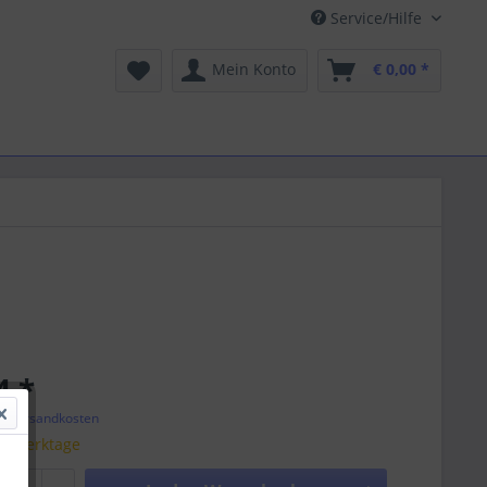
Service/Hilfe
Mein Konto
€ 0,00 *
4 *
l. Versandkosten
 5 Werktage