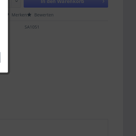
In den
Warenkorb
hen
Merken
Bewerten
SA1051