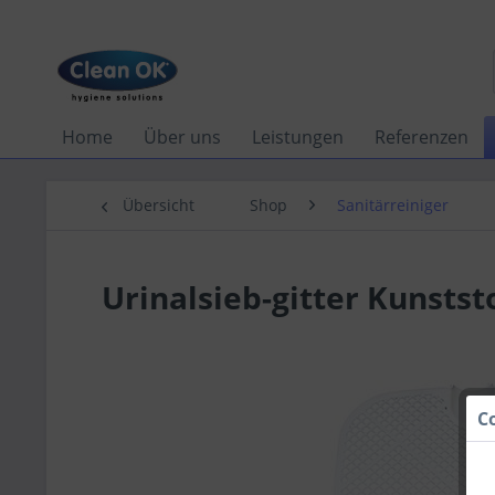
Home
Über uns
Leistungen
Referenzen
Übersicht
Shop
Sanitärreiniger
Urinalsieb-gitter Kunststo
C