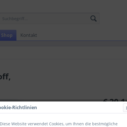
Shop
Kontakt
ff,
€ 20,1
ookie-Richtlinien
zzgl. MwSt.
zzg
Lieferzeit
Diese Website verwendet Cookies, um Ihnen die bestmögliche