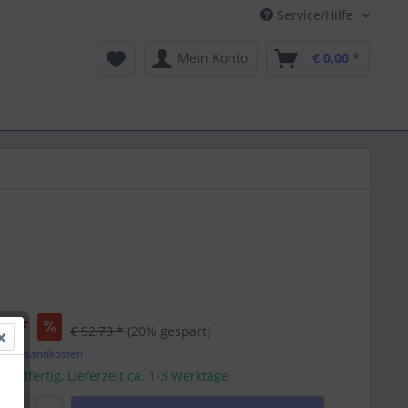
Service/Hilfe
Mein Konto
€ 0,00 *
3 *
€ 92,79 *
(20% gespart)
l. Versandkosten
sandfertig, Lieferzeit ca. 1-3 Werktage