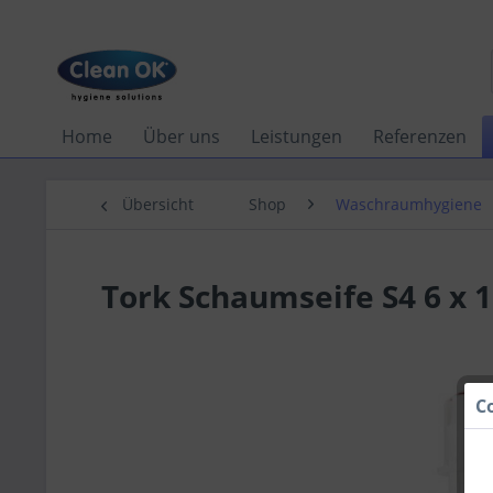
Home
Über uns
Leistungen
Referenzen
Übersicht
Shop
Waschraumhygiene
Tork Schaumseife S4 6 x 
C