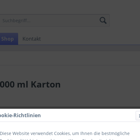
Shop
Kontakt
1000 ml Karton
€ 74,2
ookie-Richtlinien
zzgl. MwSt.
zzg
Sofort ver
Diese Website verwendet Cookies, um Ihnen die bestmögliche