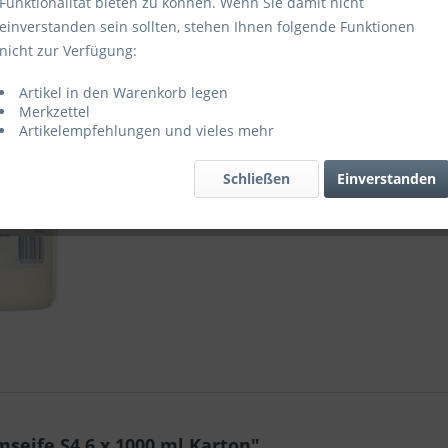
Funktionalität bieten zu können. Wenn Sie damit nicht
einverstanden sein sollten, stehen Ihnen folgende Funktionen
nicht zur Verfügung:
Vergleic
Artikel in den Warenkorb legen
Artikel-Nr.:
Merkzettel
Artikelempfehlungen und vieles mehr
Schließen
Einverstanden
seife S4 6 x 1000 ml Karton"